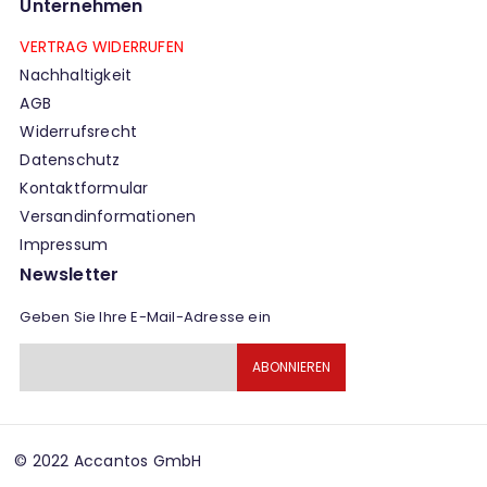
Unternehmen
VERTRAG WIDERRUFEN
Nachhaltigkeit
AGB
Widerrufsrecht
Datenschutz
Kontaktformular
Versandinformationen
Impressum
Newsletter
Geben Sie Ihre E-Mail-Adresse ein
Melden
ABONNIEREN
Sie
sich
für
unseren
Newsletter
© 2022 Accantos GmbH
an: