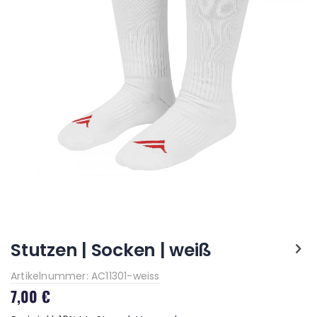
Zum
Anfang
Stutzen | Socken | weiß
der
Bildgalerie
Artikelnummer: AC11301-weiss
springen
7,00 €