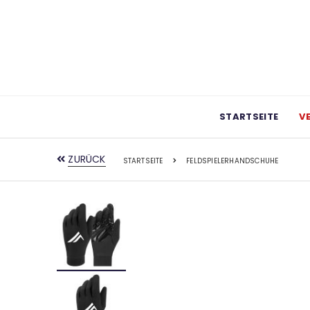
STARTSEITE
V
ZURÜCK
STARTSEITE
FELDSPIELERHANDSCHUHE
Zum
Ende
der
Bildgalerie
springen