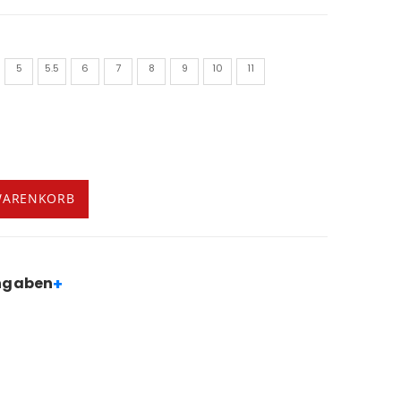
5
5.5
6
7
8
9
10
11
WARENKORB
+
angaben