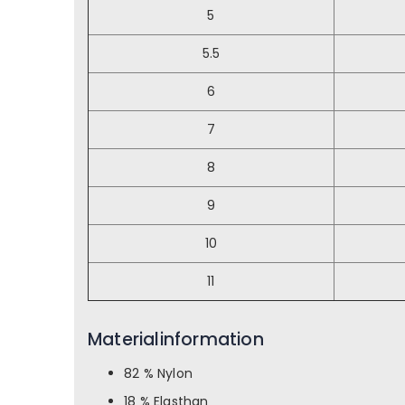
5
5.5
6
7
8
9
10
11
Materialinformation
82 % Nylon
18 % Elasthan