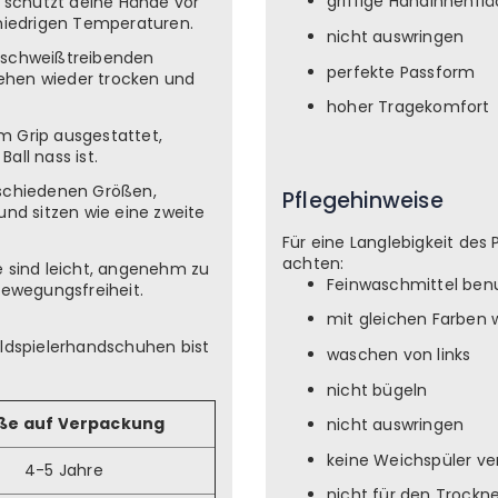
griffige Handinnenfl
l schützt deine Hände vor
 niedrigen Temperaturen.
nicht auswringen
r schweißtreibenden
perfekte Passform
ehen wieder trocken und
hoher Tragekomfort
em Grip ausgestattet,
Ball nass ist.
erschiedenen Größen,
Pflegehinweise
und sitzen wie eine zweite
Für eine Langlebigkeit des 
achten:
 sind leicht, angenehm zu
Feinwaschmittel ben
Bewegungsfreiheit.
mit gleichen Farben
eldspielerhandschuhen bist
waschen von links
nicht bügeln
ße auf Verpackung
nicht auswringen
keine Weichspüler v
4-5 Jahre
nicht für den Trockn