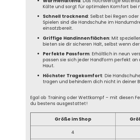
Wärmehaltend
: Das hochwertige Materia
Kälte und sorgt für optimalen Komfort bei
Schnell trocknend
: Selbst bei Regen ode
Spielen sind die Handschuhe im Handumdr
einsatzbereit.
Griffige Handinnenflächen
: Mit speziell
bieten sie dir sicheren Halt, selbst wenn der 
Perfekte Passform
: Erhältlich in neun v
passen sie sich jeder Handform perfekt an 
Haut.
Höchster Tragekomfort
: Die Handschuhe
tragen und behindern dich nicht in deiner 
Egal ob Training oder Wettkampf – mit diesen F
du bestens ausgestattet!
Größe im Shop
Grö
4