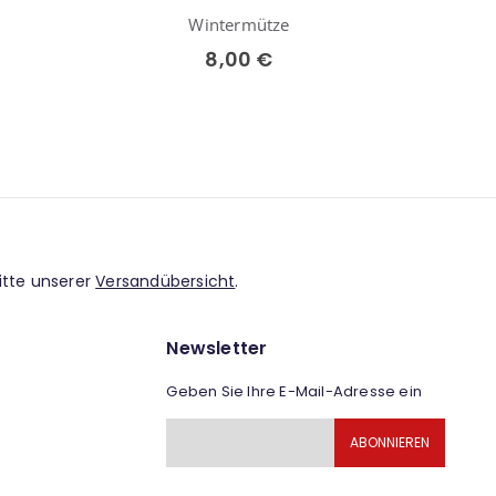
Wintermütze
W
8,00 €
itte unserer
Versandübersicht
.
Newsletter
Geben Sie Ihre E-Mail-Adresse ein
Melden
ABONNIEREN
Sie
sich
für