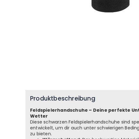
Zum
Anfang
Produktbeschreibung
der
Bildgalerie
springen
Feldspielerhandschuhe – Deine perfekte Un
Wetter
Diese schwarzen Feldspielerhandschuhe sind spezi
entwickelt, um dir auch unter schwierigen Bed
zu bieten.