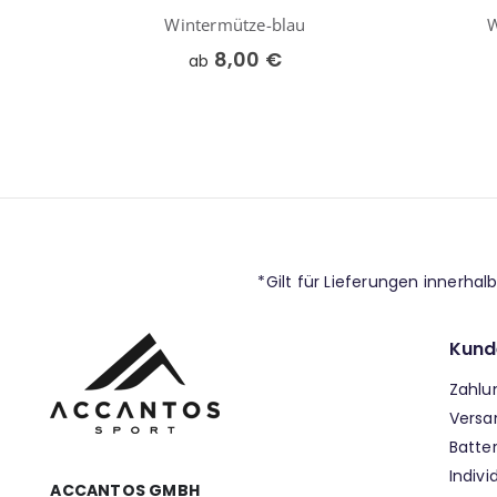
Wintermütze-blau
W
8,00 €
ab
*Gilt für Lieferungen innerha
Kund
Zahlu
Versa
Batte
Indivi
ACCANTOS GMBH