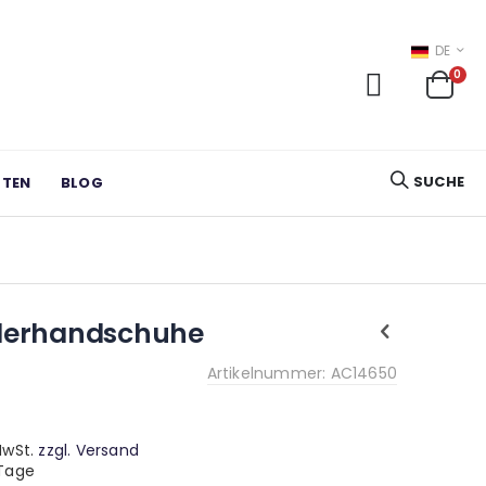
SPRACHE
DE
ite
0
Cart
SUCHE
RTEN
BLOG
elerhandschuhe
Artikelnummer: AC14650
 MwSt.
zzgl. Versand
 Tage