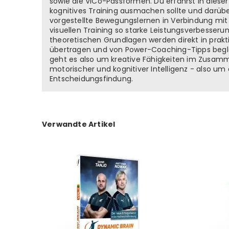
sowie die ViCo-Passformen. Du erfährst in dies
kognitives Training ausmachen sollte und darüb
vorgestellte Bewegungslernen in Verbindung mi
visuellen Training so starke Leistungsverbesseru
theoretischen Grundlagen werden direkt in prak
übertragen und von Power-Coaching-Tipps begle
geht es also um kreative Fähigkeiten im Zusam
motorischer und kognitiver Intelligenz - also um 
Entscheidungsfindung.
Verwandte Artikel