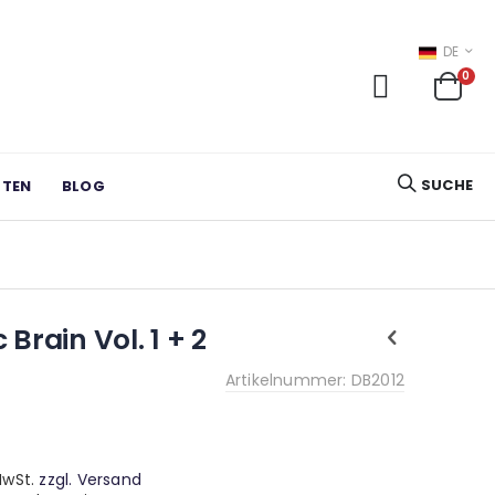
SPRACHE
DE
ite
0
Cart
SUCHE
RTEN
BLOG
Brain Vol. 1 + 2
Artikelnummer: DB2012
 MwSt.
zzgl. Versand