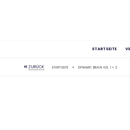
STARTSEITE
V
ZURÜCK
STARTSEITE
DYNAMIC BRAIN VOL. 1 + 2
Zum
Ende
der
Bildgalerie
springen