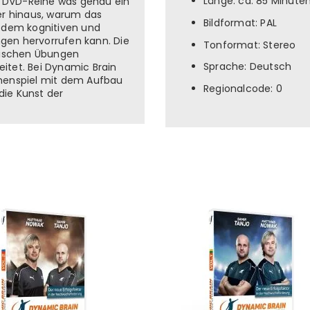
Länge: ca. 85 Minute
er DVD-Reihe was genau ein
er hinaus, warum das
Bildformat: PAL
t dem kognitiven und
ngen hervorrufen kann. Die
Tonformat: Stereo
tischen Übungen
Sprache: Deutsch
itet. Bei Dynamic Brain
menspiel mit dem Aufbau
Regionalcode: 0
die Kunst der