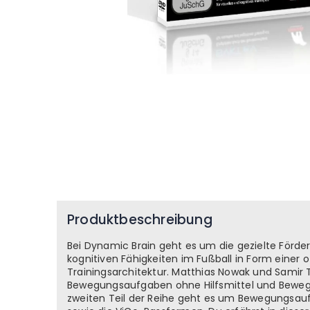
Zum
Anfang
Produktbeschreibung
der
Bildgalerie
springen
Bei Dynamic Brain geht es um die gezielte Förde
kognitiven Fähigkeiten im Fußball in Form einer 
Trainingsarchitektur. Matthias Nowak und Samir T
Bewegungsaufgaben ohne Hilfsmittel und Bewegu
zweiten Teil der Reihe geht es um Bewegungsauf